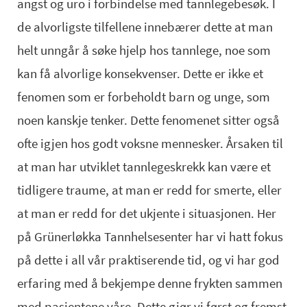
angst og uro i forbindelse med tannlegebesøk. I
de alvorligste tilfellene innebærer dette at man
helt unngår å søke hjelp hos tannlege, noe som
kan få alvorlige konsekvenser. Dette er ikke et
fenomen som er forbeholdt barn og unge, som
noen kanskje tenker. Dette fenomenet sitter også
ofte igjen hos godt voksne mennesker. Årsaken til
at man har utviklet tannlegeskrekk kan være et
tidligere traume, at man er redd for smerte, eller
at man er redd for det ukjente i situasjonen. Her
på Grünerløkka Tannhelsesenter har vi hatt fokus
på dette i all vår praktiserende tid, og vi har god
erfaring med å bekjempe denne frykten sammen
med pasientene våre. Dette gjør vi først og fremst