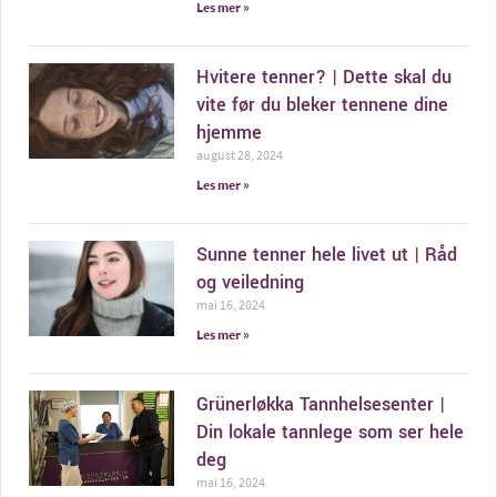
Les mer »
Hvitere tenner? | Dette skal du
vite før du bleker tennene dine
hjemme
august 28, 2024
Les mer »
Sunne tenner hele livet ut | Råd
og veiledning
mai 16, 2024
Les mer »
Grünerløkka Tannhelsesenter |
Din lokale tannlege som ser hele
deg
mai 16, 2024