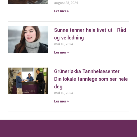
august 28, 2024
Les mer »
Sunne tenner hele livet ut | Råd
og veiledning
mai 16, 2024
Les mer »
Grünerløkka Tannhelsesenter |
Din lokale tannlege som ser hele
deg
mai 16, 2024
Les mer »