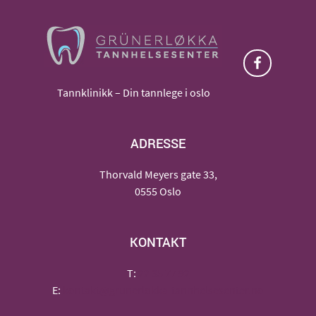
Tannklinikk – Din tannlege i oslo
ADRESSE
Thorvald Meyers gate 33,
0555 Oslo
KONTAKT
T:
22 35 77 92
E:
kontakt@grunerlokka-tannhelsesenter.no